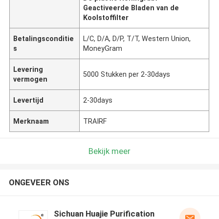
Geactiveerde Bladen van de
Koolstoffilter
Betalingsconditie
L/C, D/A, D/P, T/T, Western Union,
s
MoneyGram
Levering
5000 Stukken per 2-30days
vermogen
Levertijd
2-30days
Merknaam
TRAIRF
Bekijk meer
ONGEVEER ONS
Sichuan Huajie Purification