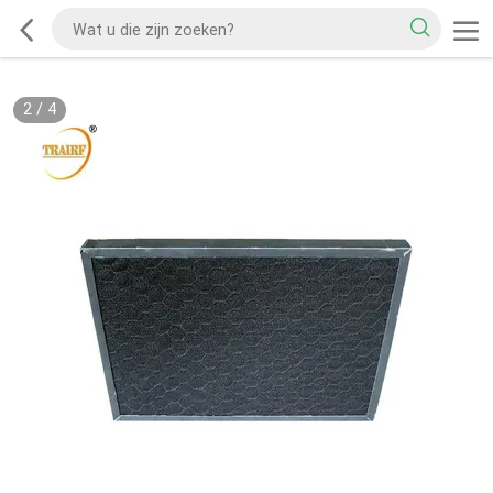
2
/
4