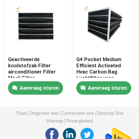
De Luchtfilter van de verfcabine
De Filter van de zaklucht
HEPA-Luchtfilter
Geactiveerde
G4 Pocket Medium
koolstofzak Filter
Efficient Activated
airconditioner Filter
Hvac Carbon Bag
HVAC-Luchtfilter
Mesh Filter
Luchtfilter voor
geurverwijder
Aanvraag sturen
Aanvraag sturen
De Filter van de gelverbinding HEPA
Thuis
Ongeveer ons
Contacteer ons
Desktop Site
HEPA-Filter op hoge temperatuur
Sitemap
Privacybeleid
V Bankfilter