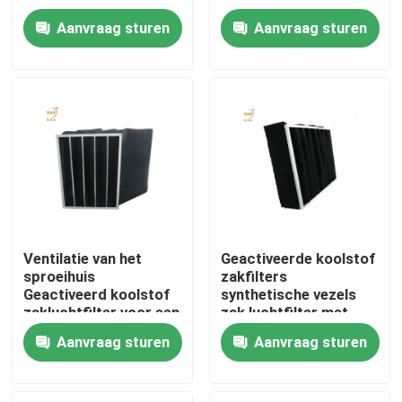
Aanvraag sturen
Aanvraag sturen
Ongeveer ons
Fabrieksreis
Kwaliteitscontrole
Verzoek om een Citaat
Ventilatie van het
Geactiveerde koolstof
sproeihuis
zakfilters
Diepe Plooihepa Filter
Geactiveerd koolstof
synthetische vezels
zakluchtfilter voor een
zak luchtfilter met
filtereenheid voor de
aluminium frame
Preluchtfilter
Aanvraag sturen
Aanvraag sturen
ventilator van de
schoonkamer
FFU-Eenheid