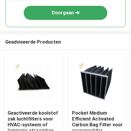
Doorgaan
Geadviseerde Producten
Huis
Producten
Geactiveerde koolstof
Pocket Medium
zak luchtfilters voor
Efficient Activated
HVAC-systeem of
Carbon Bag Filter voor
Video's
laminaire stroomkap
geurverwijder