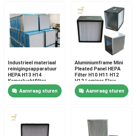
Industrieel materiaal
Aluminiumframe Mini
reinigingsapparatuur
Pleated Panel HEPA
HEPA H13 H14
Filter H10 H11 H12
Kamerluchtfilter
H13 Laminar Flow
Hood Hepa Filter
Aanvraag sturen
Aanvraag sturen
Huis
Producten
Video's