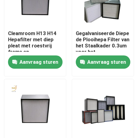
Ongeveer ons
Cleamroom H13 H14
Gegalvaniseerde Diepe
Fabrieksreis
Hepafilter met diep
de Plooihepa Filter van
pleat met roestvrij
het Staalkader 0.3um
frame en
voor het
Kwaliteitscontrole
papierseparator
Schoonmaken van
Aanvraag sturen
Aanvraag sturen
Zaal
Verzoek om een Citaat
Diepe Plooihepa Filter
Preluchtfilter
FFU-Eenheid