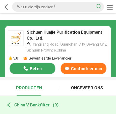
Sichuan Huajie Purification Equipment
Co., Ltd.
Yangjiang Road, Guanghan City, Deyang City,
Sichuan Province,China
5.0
Geverifieerde Leverancier
Bel nu
Contacteer ons
PRODUCTEN
ONGEVEER ONS
China V Bankfilter
(9)