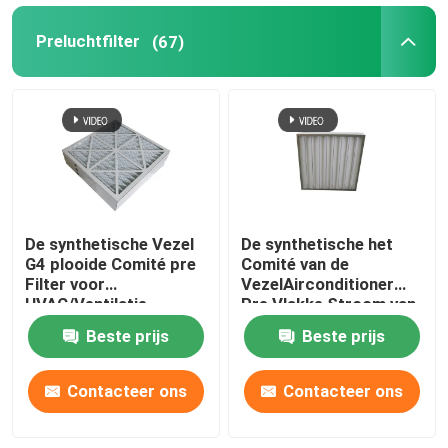
Preluchtfilter
(67)
De synthetische Vezel
De synthetische het
G4 plooide Comité pre
Comité van de
Filter voor
VezelAirconditioner
HVAC/Ventilatie
Pre Vlakke Stroom van
de Filter5um Grote
Beste prijs
Beste prijs
Lucht
Contacteer ons
Contacteer ons