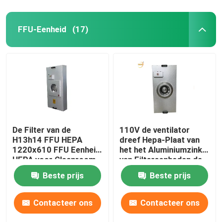
FFU-Eenheid
(17)
De Filter van de
110V de ventilator
H13h14 FFU HEPA
dreef Hepa-Plaat van
1220x610 FFU Eenheid
het het Aluminiumzink
HEPA voor Cleanroom
van Filtereenheden de
Met een laag bedekte
Beste prijs
Beste prijs
aan
Contacteer ons
Contacteer ons