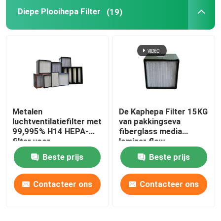
Diepe Plooihepa Filter
(19)
De geactiveerde Filter van de Koolstoflucht
De Einddoos van HEPA
Eindhepa-Filter
Metalen
De Kaphepa Filter 15KG
De Media van de luchtfilter
luchtventilatiefilter met
van pakkingseva
99,995% H14 HEPA-
fiberglass media
filter voor
laminar flow
de patroon van de waterfilter
airconditioningventilatie
Beste prijs
Beste prijs
Contacteer ons
Contacteer ons