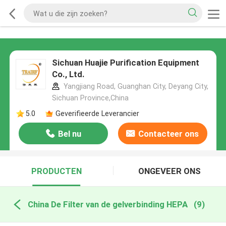
Sichuan Huajie Purification Equipment
Co., Ltd.
Yangjiang Road, Guanghan City, Deyang City,
Sichuan Province,China
5.0
Geverifieerde Leverancier
Bel nu
Contacteer ons
PRODUCTEN
ONGEVEER ONS
China De Filter van de gelverbinding HEPA
(9)