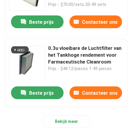
Prijs：$70.00/sets 20-49 sets
Ongeveer ons
Beste prijs
Contacteer ons
Fabrieksreis
0.3u vloeibare de Luchtfilter van
Kwaliteitscontrole
het Tankhoge rendement voor
Farmaceutische Cleanroom
Prijs：$48.12/pieces 1-49 pieces
Verzoek om een Citaat
Diepe Plooihepa Filter
Beste prijs
Contacteer ons
Preluchtfilter
Bekijk meer
FFU-Eenheid