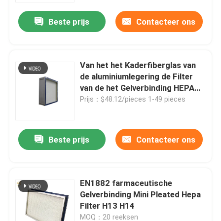
Beste prijs
Contacteer ons
Van het het Kaderfiberglas van
de aluminiumlegering de Filter
van de het Gelverbinding HEPA
voor het Ziekenhuis
Prijs：$48.12/pieces 1-49 pieces
Beste prijs
Contacteer ons
Huis
EN1882 farmaceutische
Producten
Gelverbinding Mini Pleated Hepa
Filter H13 H14
Video's
MOQ：20 reeksen