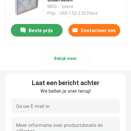
MOQ：1piece
Prijs：USD 1.52-2.25 Piece
De Luchtfilter van de verfcabine
Beste prijs
Contacteer ons
De Filter van de zaklucht
HEPA-Luchtfilter
Bekijk meer
HVAC-Luchtfilter
Laat een bericht achter
De Filter van de gelverbinding HEPA
We bellen je snel terug!
HEPA-Filter op hoge temperatuur
V Bankfilter