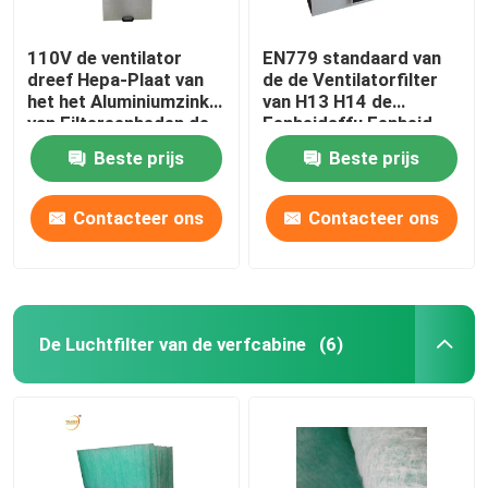
110V de ventilator
EN779 standaard van
dreef Hepa-Plaat van
de de Ventilatorfilter
het het Aluminiumzink
van H13 H14 de
van Filtereenheden de
Eenheidsffu Eenheid
Met een laag bedekte
voor Schone Zaal
Beste prijs
Beste prijs
aan
Contacteer ons
Contacteer ons
De Luchtfilter van de verfcabine
(6)