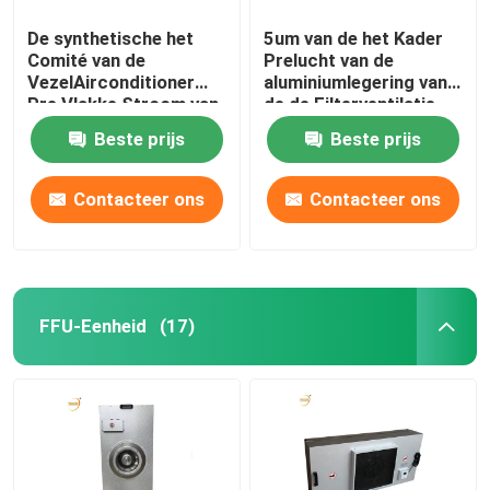
De synthetische het
5um van de het Kader
Comité van de
Prelucht van de
VezelAirconditioner
aluminiumlegering van
Pre Vlakke Stroom van
de de Filterventilatie
de Filter5um Grote
het Systeem Vierkante
Beste prijs
Beste prijs
Lucht
Vorm
Contacteer ons
Contacteer ons
FFU-Eenheid
(17)