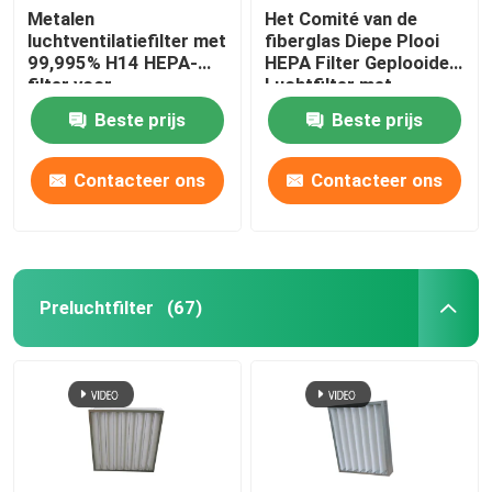
Metalen
Het Comité van de
luchtventilatiefilter met
fiberglas Diepe Plooi
99,995% H14 HEPA-
HEPA Filter Geplooide
filter voor
Luchtfilter met
airconditioningventilatie
Aluminiumfoliescheiding
Beste prijs
Beste prijs
Contacteer ons
Contacteer ons
Preluchtfilter
(67)