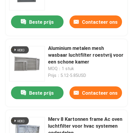
Ongeveer ons
Beste prijs
Contacteer ons
Fabrieksreis
Aluminium metalen mesh
Kwaliteitscontrole
wasbaar luchtfilter roestvrij voor
een schone kamer
MOQ：1 stuk
Verzoek om een Citaat
Prijs：5.12-5.85USD
Diepe Plooihepa Filter
Beste prijs
Contacteer ons
Preluchtfilter
Merv 8 Kartonnen frame Ac oven
luchtfilter voor hvac systemen
FFU-Eenheid
onderdelen