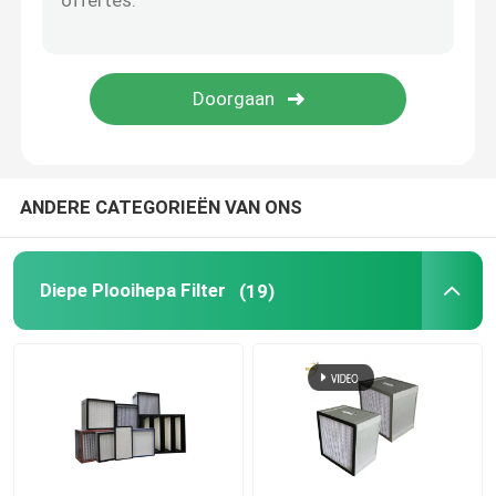
De geactiveerde Filter van de Koolstoflucht
De Einddoos van HEPA
Eindhepa-Filter
ANDERE CATEGORIEËN VAN ONS
De Media van de luchtfilter
Diepe Plooihepa Filter
(19)
de patroon van de waterfilter