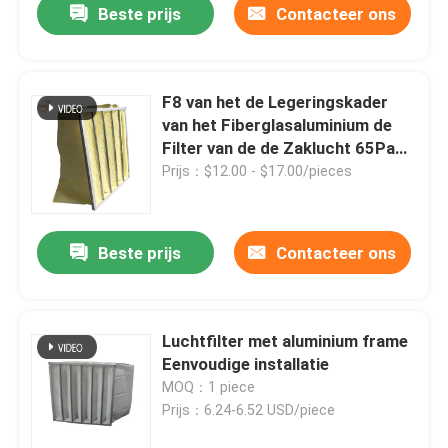
Beste prijs
Contacteer ons
F8 van het de Legeringskader
van het Fiberglasaluminium de
Filter van de de Zaklucht 65Pa
voor Airconditioning
Prijs：$12.00 - $17.00/pieces
Beste prijs
Contacteer ons
Luchtfilter met aluminium frame
Eenvoudige installatie
MOQ：1 piece
Prijs：6.24-6.52 USD/piece