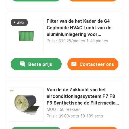
Filter van de het Kader de G4
Geplooide HVAC Lucht van de
aluminiumlegering voor
Ventilatiesysteem
Prijs：$10.25/pieces 1-49 pieces
Beste prijs
Contacteer ons
Van de de Zaklucht van het
airconditioningssysteem F7 F8
F9 Synthetische de Filtermedia
Broodjes 0.5um
MOQ：50 reeksen
Prijs：$9.00/sets 50-199 sets